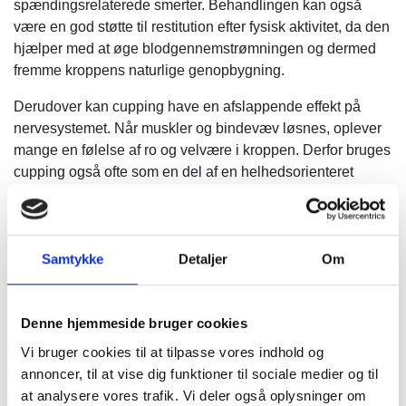
spændingsrelaterede smerter. Behandlingen kan også
være en god støtte til restitution efter fysisk aktivitet, da den
hjælper med at øge blodgennemstrømningen og dermed
fremme kroppens naturlige genopbygning.
Derudover kan cupping have en afslappende effekt på
nervesystemet. Når muskler og bindevæv løsnes, oplever
mange en følelse af ro og velvære i kroppen. Derfor bruges
cupping også ofte som en del af en helhedsorienteret
behandling, hvor fokus er på både at lindre smerter og
skabe bedre balance i kroppen.
Samtykke
Detaljer
Om
Få en tid til cupping
Denne hjemmeside bruger cookies
Vi bruger cookies til at tilpasse vores indhold og
annoncer, til at vise dig funktioner til sociale medier og til
at analysere vores trafik. Vi deler også oplysninger om