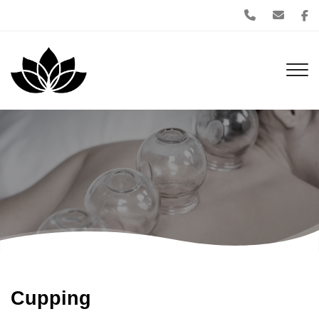
Gå
til
hovedindhold
Cupping