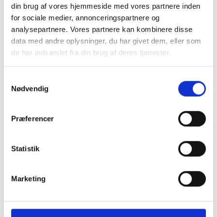
din brug af vores hjemmeside med vores partnere inden
for sociale medier, annonceringspartnere og
analysepartnere. Vores partnere kan kombinere disse
data med andre oplysninger, du har givet dem, eller som
de har indsamlet fra din brug af deres tjenester.
Send din forespørgsel her
Samtykkevalg
Nødvendig
Udfyld formularen hvis du ønsker at høre mere, og jeg
kontakter dig hurtigst muligt.
Præferencer
Statistik
Marketing